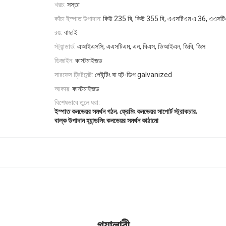
খরচ:
সস্তা
কাঁচা ইস্পাত উপাদান:
কিউ 235 বি, কিউ 355 বি, এএসটিএম এ 36, এএসট
রঙ:
বাছাই
স্ট্যান্ডার্ড:
এআইএসসি, এএসটিএম, এন, বিএস, ডিআইএন, জিবি, জিস
ডিজাইন:
কাস্টমাইজড
সারফেস ট্রিটমেন্ট:
পেইন্টিং বা হট-ডিপ galvanized
আকার:
কাস্টমাইজড
বিশেষভাবে তুলে ধরা:
,
,
ইস্পাত কনভেয়র সমর্থন গঠন
ফ্রেমিং কনভেয়র সাপোর্ট স্ট্রাকচার
বাল্ক উপাদান হ্যান্ডলিং কনভেয়র সমর্থন কাঠামো
গ্যালারী