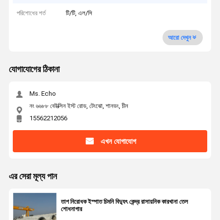
পরিশোধের শর্ত
টি/টি, এল/সি
আরো দেখুন
যোগাযোগের ঠিকানা
Ms. Echo
নং ৬৬৮৮ বেইক্সিন ইস্ট রোড, টেংঝো, শানডং, চীন
15562212056
এখন যোগাযোগ
এর সেরা মূল্য পান
তাপ নিরোধক ইস্পাত চিমনি বিদ্যুৎ কেন্দ্র রাসায়নিক কারখানা তেল
শোধনাগার