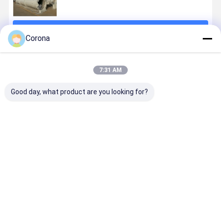
চালিয়ে
Corona
প্রস্তাবিত পণ্য
7:31 AM
Good day, what product are you looking for?
প্রিফ্যাব ডিজাইন,
প্রিফ্যাব বিল্ডিং এবং
কাস্টম টার্নওভার
সিমেন্ট সাইলো ল
চীনা উপকরণ, ইইউ-
গুদামগুলির জন্য উচ্চ-
মেশিনঃ আপনার
প্ল্যাটফর্ম: নির্ভুল
স্ট্যান্ডার্ড নির্মাণ:
শক্তিযুক্ত বর্গাকার
স্পেসিফিকেশন থেকে
নিরাপত্তা সহ
বিশ্বায়িত বিল্ডিং
টিউবঃ এএসটিএম /
যথার্থ উত্পাদন
কাস্টমাইজযোগ্য
সমাধান
এন সার্টিফাইড
ভারী-শুল্ক উত্
ভালো দাম
ভালো দাম
ভালো দাম
ভালো দাম