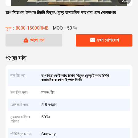
2
/
4
তাপ নিরোধক ইস্পাত চিমনি বিদ্যুৎ কেন্দ্র রাসায়নিক কারখানা তেল শোধনাগার
মূল্য：8000-15000RMB
MOQ：50 টন
ভালো দাম
এখন যোগাযোগ
পণ্যের বর্ণনা
লক্ষণীয় করা
,
,
তাপ নিরোধক ইস্পাত চিমনি
বিদ্যুৎ কেন্দ্র ইস্পাত চিমনি
রাসায়নিক কারখানা ইস্পাত চিমনি
উৎপত্তি স্থল
শানডং চীন
ডেলিভারি সময়
5-8 সপ্তাহ
ন্যূনতম চাহিদার
50 টন
পরিমাণ
পরিচিতিমুলক নাম
Sunway