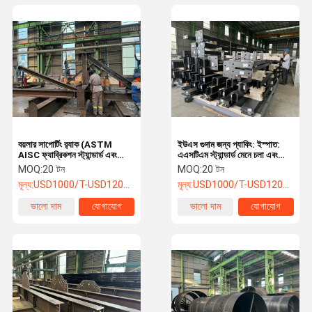
বয়লার সাপোর্টিং র‍্যাক (ASTM
ইউএস গুদাম জন্য প্যাকিং: ইস্পাত:
AISC ফ্যাব্রিকশন স্ট্যান্ডার্ড এবং
এএসটিএম স্ট্যান্ডার্ড মেনে চলা এবং
অগ্নি প্রতিরোধী, HDG জারা
সুরক্ষিত পরিবহন
MOQ:
20 টন
MOQ:
20 টন
প্রতিরোধী স্ট্যান্ডার্ড সহ)
মূল্য:
USD1000/T-USD12000/T
মূল্য:
USD1000/T-USD1200/T
ভালো দাম
যোগাযোগ
ভালো দাম
যোগাযোগ