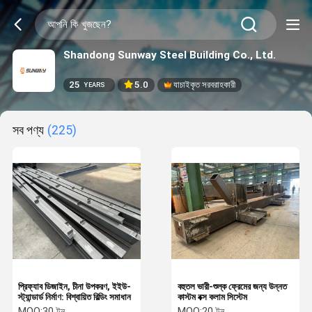
Shandong Sunway Steel Building Co., Ltd.
25
5.0
যাচাইকৃত সরবরাহকারী
YEARS
সব পণ্য
(225)
প্রিফ্যাব ডিজাইন, চীনা উপকরণ, ইইউ-
বহুতল ভারী-শুল্ক ফ্রেমের জন্য উন্নত
স্ট্যান্ডার্ড নির্মাণ: বিশ্বায়িত বিল্ডিং সমাধান
কাস্টম বক্স কলাম সিস্টেম
MOQ:
30 টন
MOQ:
20 টন