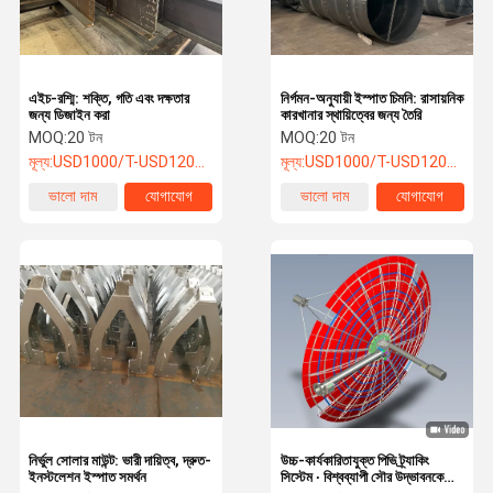
এইচ-রশ্মি: শক্তি, গতি এবং দক্ষতার
নির্গমন-অনুযায়ী ইস্পাত চিমনি: রাসায়নিক
জন্য ডিজাইন করা
কারখানার স্থায়িত্বের জন্য তৈরি
MOQ:
20 টন
MOQ:
20 টন
মূল্য:
USD1000/T-USD1200/T
মূল্য:
USD1000/T-USD1200/T
ভালো দাম
যোগাযোগ
ভালো দাম
যোগাযোগ
বাড়ি
পণ্য
আমাদের সম্পর্কে
কারখানা ভ্রমণ
নির্ভুল সোলার মাউন্ট: ভারী দায়িত্ব, দ্রুত-
উচ্চ-কার্যকারিতাযুক্ত পিভি ট্র্যাকিং
ইনস্টলেশন ইস্পাত সমর্থন
সিস্টেম ∙ বিশ্বব্যাপী সৌর উদ্ভাবনকে