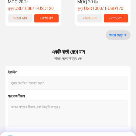
চালিত করা
MOQ:
20 টন
MOQ:
20 টন
মূল্য:
USD1000/T-USD1200/T
মূল্য:
USD1000/T-USD1200/T
মান নিয়ন্ত্রণ
খবর
সব ক্ষেত্রেই
Blog
ভালো দাম
যোগাযোগ
ভালো দাম
যোগাযোগ
আরো দেখুন
একটি বার্তা রেখে যান
উদ্ধৃতির জন্য
আমরা দ্রুত উত্তর দেব
আবেদন
ইমেইল
ইস্পাত কাঠামো ফ্যাব্রিকেশন
ভারী ইস্পাত তৈরি
প্রয়োজনীয়তা
বয়লার ইস্পাত কাঠামো
পাইপ র্যাক স্ট্রাকচার
ইস্পাত কাঠামো সমর্থন