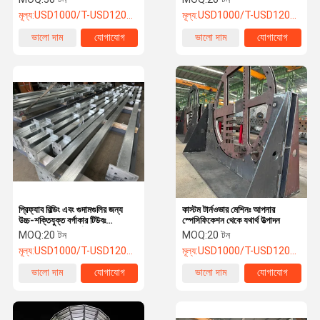
মূল্য:
USD1000/T-USD12000/T
মূল্য:
USD1000/T-USD12000/T
ভালো দাম
যোগাযোগ
ভালো দাম
যোগাযোগ
প্রিফ্যাব বিল্ডিং এবং গুদামগুলির জন্য
কাস্টম টার্নওভার মেশিনঃ আপনার
উচ্চ-শক্তিযুক্ত বর্গাকার টিউবঃ
স্পেসিফিকেশন থেকে যথার্থ উত্পাদন
এএসটিএম / এন সার্টিফাইড
MOQ:
20 টন
MOQ:
20 টন
মূল্য:
USD1000/T-USD12000/T
মূল্য:
USD1000/T-USD12000/T
ভালো দাম
যোগাযোগ
ভালো দাম
যোগাযোগ