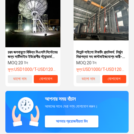
চরম জলবায়ুতে বিভিন্ন সিএসপি সিস্টেমের
সিমেন্ট সাইলো লিফটিং প্ল্যাটফর্ম: নির্ভুল
জন্য সার্টিফাইড ইউরোপীয় স্ট্যান্ডার্ড
নিরাপত্তা সহ কাস্টমাইজযোগ্য ভারী-
সোলার ট্র্যাকিং কাঠামো
শুল্ক উত্তোলন
MOQ:
20 টন
MOQ:
20 টন
মূল্য:
USD1000/T-USD12000/T
মূল্য:
USD1000/T-USD12000/T
ভালো দাম
যোগাযোগ
ভালো দাম
যোগাযোগ
আপনার সময় বাঁচান
আমাদের সাথে সেরা পণ্য যোগাযোগ করুন।
আপনার প্রয়োজনীয়তা দিন