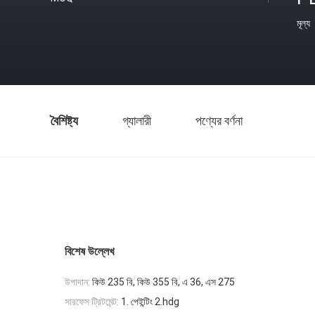
মূল্য
বৈশিষ্ট্য
গ্যালারী
পণ্যের বর্ণনা
বিশেষ উল্লেখ
উপাদান:
কিউ 235 বি, কিউ 355 বি, এ 36, এস 275
সারফেস ট্রিটমেন্ট:
1. পেইন্টিং 2.hdg