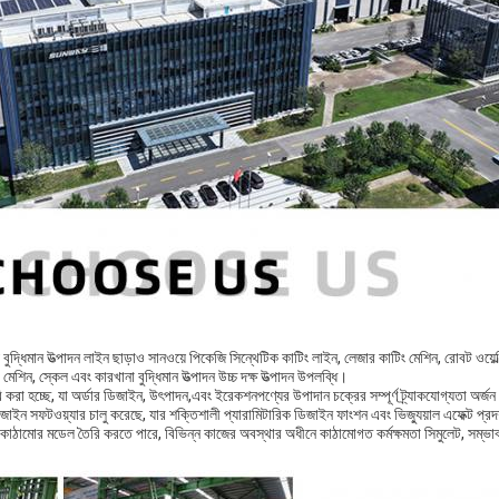
় বুদ্ধিমান উত্পাদন লাইন ছাড়াও সানওয়ে পিকেজি সিন্থেটিক কাটিং লাইন, লেজার কাটিং মেশিন, রোবট ওয়েল্
িন, স্কেল এবং কারখানা বুদ্ধিমান উত্পাদন উচ্চ দক্ষ উত্পাদন উপলব্ধি।
রা হচ্ছে, যা অর্ডার ডিজাইন, উৎপাদন,এবং ইরেকশনপণ্যের উপাদান চক্রের সম্পূর্ণ ট্র্যাকযোগ্যতা অর্জ
িডি ডিজাইন সফটওয়্যার চালু করেছে, যার শক্তিশালী প্যারামিটারিক ডিজাইন ফাংশন এবং ভিজ্যুয়াল এফেক্ট প্
 কাঠামোর মডেল তৈরি করতে পারে, বিভিন্ন কাজের অবস্থার অধীনে কাঠামোগত কর্মক্ষমতা সিমুলেট, সম্ভা