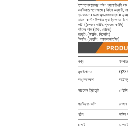
ইস্পাত কাঠামোর পাইপ গ্যালারীগুলি বড় 
কনফিগারেশনে আসে। টাইপ অনুযায়ী, তার
প্রয়োজনের জন্য অ্যাক্সেসযোগ্য বা অ্যাক
আমরা কাস্টম ইস্পাত ফ্যাব্রিকেশন বিশেষ
কাটা ((লেজার কাটিং, প্লাজমা কাটিং)
গঠনের কাজ (বন্ডিং, রোলিং)
জয়েন্টিং (উইল্ডিং, নিভেটিং)
ফিনশিং (পেইন্টিং, গ্যালভানাইজিং)
পণ্য
ইস্পাত
মূল উপাদান
Q235
অঙ্কন নকশা
অটোক্য
সারফেস ট্রিটমেন্ট
পেইন্ট
প্রক্রিয়া-কাটা
লেজার 
গঠন
জটিল ক
ঢালাই
এমআইজি