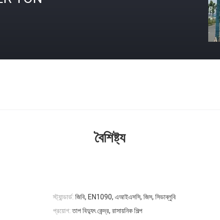
বৈশিষ্ট্য
স্ট্যান্ডার্ড:
জিবি, EN1090, এআইএসসি, জিস, সিডাব্লুবি
প্রয়োগ:
তাপ বিদ্যুৎ কেন্দ্র, রাসায়নিক শিল্প