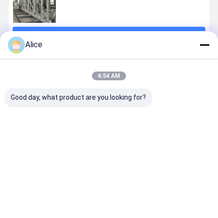
চালিয়ে
Alice
প্রস্তাবিত পণ্য
6:54 AM
Good day, what product are you looking for?
প্রিফ্যাব ডিজাইন,
প্রিফ্যাব বিল্ডিং এবং
কাস্টম টার্নওভার
সিমেন্ট সাইলো ল
চীনা উপকরণ, ইইউ-
গুদামগুলির জন্য উচ্চ-
মেশিনঃ আপনার
প্ল্যাটফর্ম: নির্ভুল
স্ট্যান্ডার্ড নির্মাণ:
শক্তিযুক্ত বর্গাকার
স্পেসিফিকেশন থেকে
নিরাপত্তা সহ
বিশ্বায়িত বিল্ডিং
টিউবঃ এএসটিএম /
যথার্থ উত্পাদন
কাস্টমাইজযোগ্য
সমাধান
এন সার্টিফাইড
ভারী-শুল্ক উত্
ভালো দাম
ভালো দাম
ভালো দাম
ভালো দাম