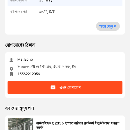
পরিচিতিমুলক নাম
Sunway
পরিশোধের শর্ত
এল/সি, টি/টি
আরো দেখুন
যোগাযোগের ঠিকানা
Ms. Echo
নং ৬৬৮৮ বেইক্সিন ইস্ট রোড, টেংঝো, শানডং, চীন
15562212056
এখন যোগাযোগ
এর সেরা মূল্য পান
কাস্টমাইজড Q235b ইস্পাত কাঠামো প্ল্যাটফর্ম সিমেন্ট উত্পাদন সরঞ্জাম
সমর্থন