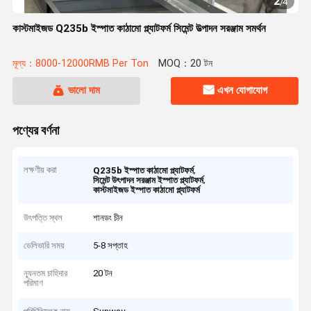
2
/
4
কাস্টমাইজড Q235b ইস্পাত কাঠামো প্ল্যাটফর্ম সিমেন্ট উত্পাদন সরঞ্জাম সমর্থন
মূল্য：8000-12000RMB Per Ton
MOQ：20 টন
ভালো দাম
এখন যোগাযোগ
পণ্যের বর্ণনা
লক্ষণীয় করা
,
Q235b ইস্পাত কাঠামো প্ল্যাটফর্ম
,
সিমেন্ট উৎপাদন সরঞ্জাম ইস্পাত প্ল্যাটফর্ম
কাস্টমাইজড ইস্পাত কাঠামো প্ল্যাটফর্ম
উৎপত্তি স্থল
শানডং চীন
ডেলিভারি সময়
5-8 সপ্তাহ
ন্যূনতম চাহিদার
20 টন
পরিমাণ