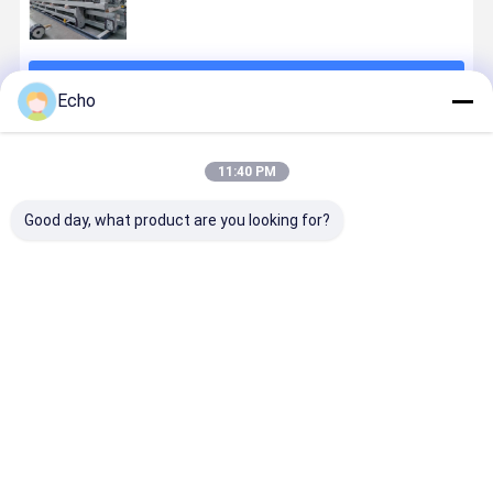
চালিয়ে
Echo
প্রস্তাবিত পণ্য
11:40 PM
Good day, what product are you looking for?
প্রিফ্যাব ডিজাইন,
প্রিফ্যাব বিল্ডিং এবং
কাস্টম টার্নওভার
সিমেন্ট সাইলো ল
চীনা উপকরণ, ইইউ-
গুদামগুলির জন্য উচ্চ-
মেশিনঃ আপনার
প্ল্যাটফর্ম: নির্ভুল
স্ট্যান্ডার্ড নির্মাণ:
শক্তিযুক্ত বর্গাকার
স্পেসিফিকেশন থেকে
নিরাপত্তা সহ
বিশ্বায়িত বিল্ডিং
টিউবঃ এএসটিএম /
যথার্থ উত্পাদন
কাস্টমাইজযোগ্য
সমাধান
এন সার্টিফাইড
ভারী-শুল্ক উত্
ভালো দাম
ভালো দাম
ভালো দাম
ভালো দাম