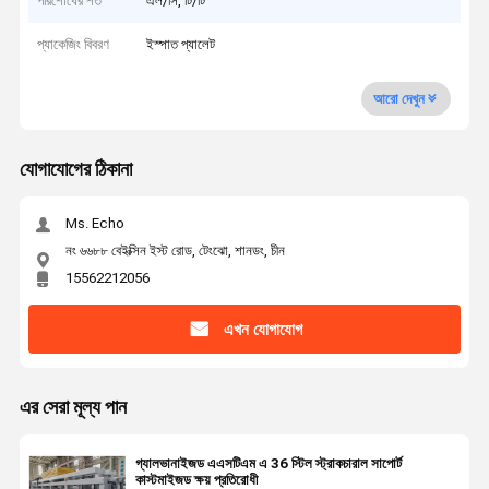
পরিশোধের শর্ত
এল/সি, টি/টি
প্যাকেজিং বিবরণ
ইস্পাত প্যালেট
আরো দেখুন
যোগাযোগের ঠিকানা
Ms. Echo
নং ৬৬৮৮ বেইক্সিন ইস্ট রোড, টেংঝো, শানডং, চীন
15562212056
এখন যোগাযোগ
এর সেরা মূল্য পান
গ্যালভানাইজড এএসটিএম এ 36 স্টিল স্ট্রাকচারাল সাপোর্ট
কাস্টমাইজড ক্ষয় প্রতিরোধী