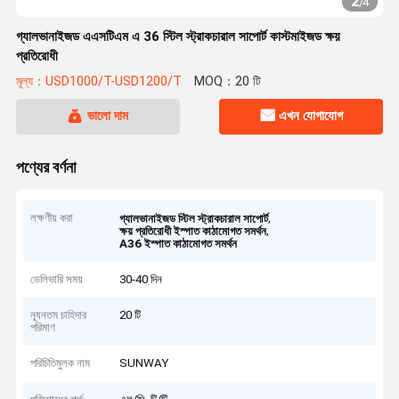
2
/
4
গ্যালভানাইজড এএসটিএম এ 36 স্টিল স্ট্রাকচারাল সাপোর্ট কাস্টমাইজড ক্ষয়
প্রতিরোধী
মূল্য：USD1000/T-USD1200/T
MOQ：20 টি
ভালো দাম
এখন যোগাযোগ
পণ্যের বর্ণনা
লক্ষণীয় করা
,
গ্যালভানাইজড স্টিল স্ট্রাকচারাল সাপোর্ট
,
ক্ষয় প্রতিরোধী ইস্পাত কাঠামোগত সমর্থন
A36 ইস্পাত কাঠামোগত সমর্থন
ডেলিভারি সময়
30-40 দিন
ন্যূনতম চাহিদার
20 টি
পরিমাণ
পরিচিতিমুলক নাম
SUNWAY