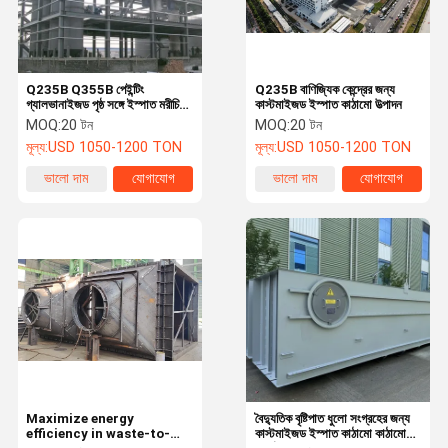
Q235B Q355B পেইন্টিং
Q235B বাণিজ্যিক কেন্দ্রের জন্য
গ্যালভানাইজড পৃষ্ঠ সঙ্গে ইস্পাত মরীচি
কাস্টমাইজড ইস্পাত কাঠামো উত্পাদন
ফ্যাব্রিকেশন
MOQ:
20 টন
MOQ:
20 টন
মূল্য:
USD 1050-1200 TON
মূল্য:
USD 1050-1200 TON
ভালো দাম
যোগাযোগ
ভালো দাম
যোগাযোগ
বাড়ি
পণ্য
আমাদের সম্পর্কে
কারখানা ভ্রমণ
Maximize energy
বৈদ্যুতিক বৃষ্টিপাত ধুলো সংগ্রহের জন্য
efficiency in waste-to-
কাস্টমাইজড ইস্পাত কাঠামো কাঠামো