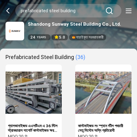
Shandong Sunway Steel Building Co., Ltd.
24
5.0
যাচাইকৃত সরবরাহকারী
YEARS
Prefabricated Steel Building
(36)
গ্যালভানাইজড এএসটিএম এ 36 স্টিল
কাস্টমাইজড লং স্প্যান স্টীল পথচারী
স্ট্রাকচারাল সাপোর্ট কাস্টমাইজড ক্ষয়
সেতু সিস্টেম অগ্নি প্রতিরোধী
প্রতিরোধী
MOQ:
20 টি
MOQ:
20 টি