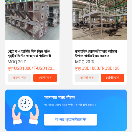
পেইন্ট বা এইচডিজি স্টিল ব্রিজ লঞ্চিং
রাসায়নিক প্ল্যাটফর্ম ইস্পাত কাঠামো
গ্যান্ট্রি সিস্টেম আবহাওয়া প্রতিরোধী
উত্পাদন কাস্টমাইজড সমাধান
MOQ:
20 টি
MOQ:
20 টি
মূল্য:
USD1000/T-USD1200/T
মূল্য:
USD1000/T-USD1200/T
ভালো দাম
যোগাযোগ
ভালো দাম
যোগাযোগ
আপনার সময় বাঁচান
আমাদের সাথে সেরা পণ্য যোগাযোগ করুন।
আপনার প্রয়োজনীয়তা দিন