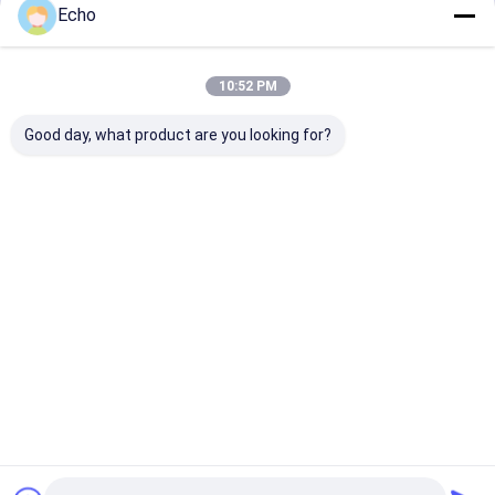
Echo
চালিয়ে
10:52 PM
আমাদের বিভাগসমূহ
Good day, what product are you looking for?
ইস্পাত কাঠামো
ভারী ইস্পাত তৈরি
বয়লার ইস্পাত
পাইপ র্যাক স্ট্রাক
ফ্যাব্রিকেশন
কাঠামো
বাড়ি
আমাদের সম্পর্কে
আমাদের সাথে যোগাযোগ করুন
সাইট ম্যাপ
Privacy Policy
গুণ
ইস্পাত কাঠামো ফ্যাব্রিকেশন
চীন কারখানা.Copyright © 2025 Shandong