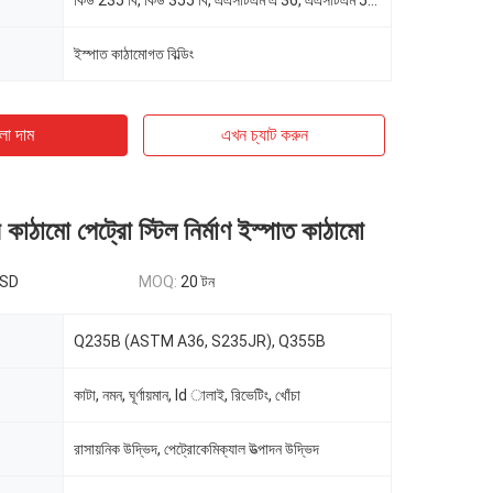
কিউ 235 বি, কিউ 355 বি, এএসটিএম এ 36, এএসটিএম 572
ইস্পাত কাঠামোগত বিল্ডিং
ো দাম
এখন চ্যাট করুন
 কাঠামো পেট্রো স্টিল নির্মাণ ইস্পাত কাঠামো
USD
MOQ:
20 টন
Q235B (ASTM A36, S235JR), Q355B
কাটা, নমন, ঘূর্ণায়মান, ld ালাই, রিভেটিং, খোঁচা
রাসায়নিক উদ্ভিদ, পেট্রোকেমিক্যাল উত্পাদন উদ্ভিদ