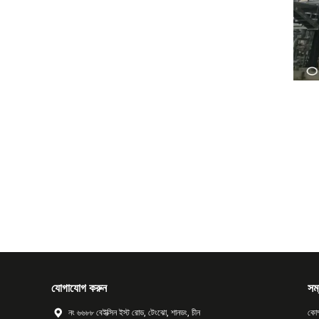
যোগাযোগ করুন
সম্
নং ৬৬৮৮ বেইক্সিন ইস্ট রোড, টেংঝো, শানডং, চীন
কোম