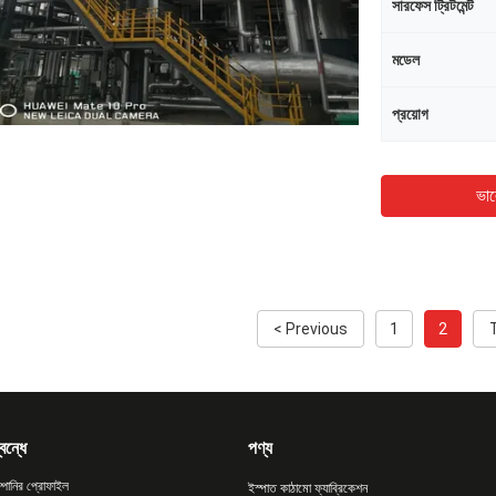
সারফেস ট্রিটমেন্ট
মডেল
প্রয়োগ
ভাল
< Previous
1
2
বন্ধে
পণ্য
্পানির প্রোফাইল
ইস্পাত কাঠামো ফ্যাব্রিকেশন