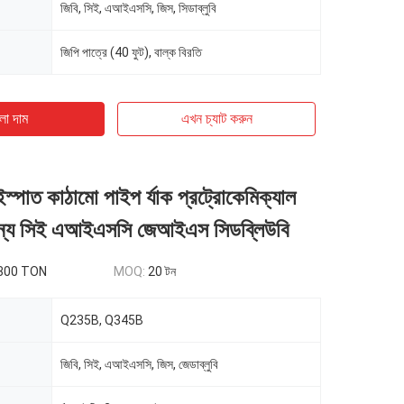
জিবি, সিই, এআইএসসি, জিস, সিডাব্লুবি
জিপি পাত্রে (40 ফুট), বাল্ক বিরতি
ো দাম
এখন চ্যাট করুন
স্পাত কাঠামো পাইপ র্যাক প্রট্রোকেমিক্যাল
ের জন্য সিই এআইএসসি জেআইএস সিডব্লিউবি
300 TON
MOQ:
20 টন
Q235B, Q345B
জিবি, সিই, এআইএসসি, জিস, জেডাব্লুবি