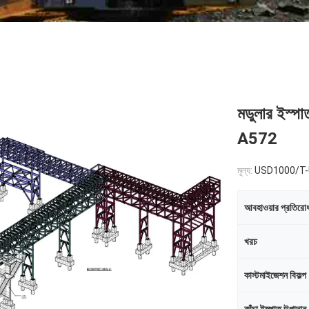
মডুলার ইস্পা
A572
মূল্য:
USD1000/T
আবহাওয়ার প্রতিরোধ
খরচ
কাস্টমাইজেশন বিকল্প