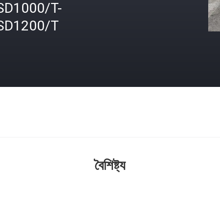
SD1000/T-
SD1200/T
বৈশিষ্ট্য