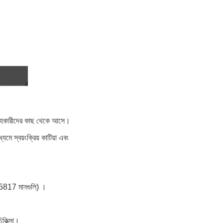
াহকারীদের কাছ থেকে আসে।
যমে স্বয়ংক্রিয় কাটিয়া এবং
সও 5817 মানগুলি) ।
িকিত্সা।