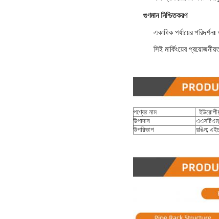
গুণমান নিশ্চিতকরণ
একাধিক পর্যায়ের পরিদর্শ
সিই মার্কিংয়ের প্রয়োজনীয
পণ্যের নাম
ইউরোপীয় 
উপাদান
এএসটিএম;
উপরিভাগ
রঙিন; এই