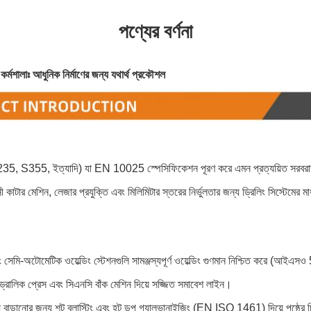
পণ্যের বর্ণনা
চার কর্মশালাঃ আধুনিক নির্মাণের জন্য যথার্থ প্রকৌশল
235, S355, ইত্যাদি) যা EN 10025 স্পেসিফিকেশন পূরণ করে এমন প্রত্যয়িত সরবর
ী কাটার মেশিন, লেজার প্রযুক্তি এবং মিলিমিটার স্তরের নির্ভুলতার জন্য ড্রিলিং সিস্টেমের মাধ্
ং সেমি-অটোমেটিক ওয়েল্ডিং স্টেশনগুলি সামঞ্জস্যপূর্ণ ওয়েল্ডিং গুণমান নিশ্চিত করে (আইএ
্রোলিক প্রেস এবং সিএনসি বাঁক মেশিন দিয়ে সজ্জিত সমাবেশ লাইন।
ঘায়ু বাড়ানোর জন্য শট ব্লাস্টিং এবং হট ডপ গ্যালভানাইজিং (EN ISO 1461) দিয়ে পৃষ্ঠের চ