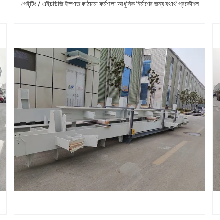
পেইন্টিং / এইচডিজি ইস্পাত কাঠামো কর্মশালা আধুনিক নির্মাণের জন্য যথার্থ প্রকৌশল