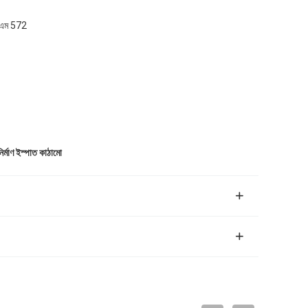
িএম 572
ির্মাণ ইস্পাত কাঠামো