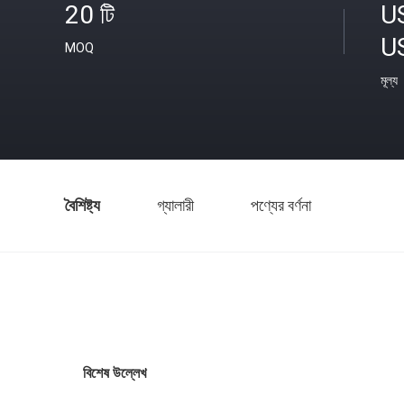
20 টি
U
U
MOQ
মূল্য
বৈশিষ্ট্য
গ্যালারী
পণ্যের বর্ণনা
বিশেষ উল্লেখ