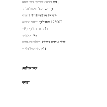
আবহাওয়ার প্রতিরোধ ক্ষমতা:
হ্যাঁ।
কাস্টমাইজেশন বিকল্প:
উপলব্ধ
প্রয়োগ:
ইস্পাত কাঠামোগত বিল্ডিং
উৎপাদন ক্ষমতা:
প্রতি মাসে 12500T
অগ্নি প্রতিরোধের:
হ্যাঁ।
স্থায়িত্ব:
উচ্চ
কলাম এবং মরীচি:
H বিভাগ কলাম ও মরীচি
কাস্টমাইজযোগ্য:
হ্যাঁ।
মৌলিক তথ্য
প্রদান