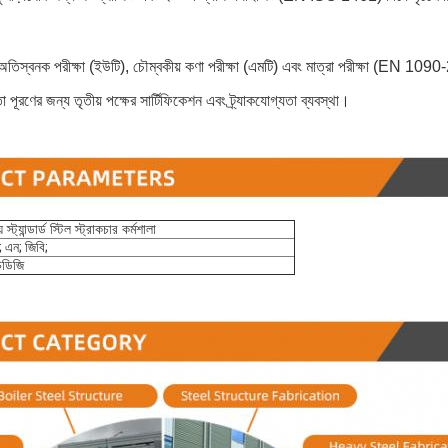
নঃ অতিস্বনক পরীক্ষা (ইউটি), চৌম্বকীয় কণা পরীক্ষা (এমটি) এবং মাত্রা পরীক্ষা (EN 
়তা পূরণের জন্য তৃতীয় পক্ষের সার্টিফিকেশন এবং ট্র্যাকযোগ্যতা ব্যবস্থা।
স্ট্যান্ডার্ড স্টিল স্ট্রাকচার কর্মশালা
 এন; জিবি;
চডিজি