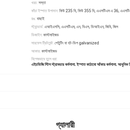
খরচ:
সস্তা
কাঁচা ইস্পাত উপাদান:
কিউ 235 বি, কিউ 355 বি, এএসটিএম এ 36, এএসট
রঙ:
বাছাই
স্ট্যান্ডার্ড:
এআইএসসি, এএসটিএম, এন, বিএস, ডিআইএন, জিবি, জিস
ডিজাইন:
কাস্টমাইজড
সারফেস ট্রিটমেন্ট:
পেইন্টিং বা হট-ডিপ galvanized
আকার:
কাস্টমাইজড
বিশেষভাবে তুলে ধরা:
,
,
এইচডিজি স্টিল স্ট্রাকচার কর্মশালা
ইস্পাত কাঠামো আঁকার কর্মশালা
আধুনিক ন
গ্যালারী