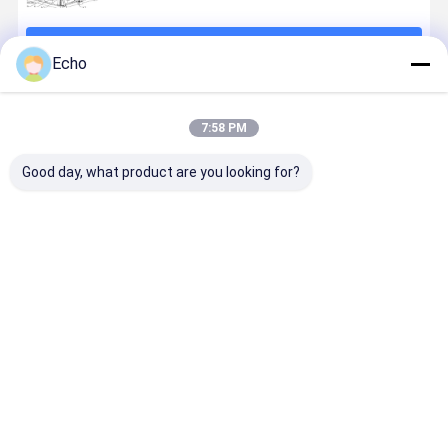
চালিয়ে
Echo
প্রস্তাবিত পণ্য
7:58 PM
Good day, what product are you looking for?
বহুতল ভারী-শুল্ক
নির্গমন-অনুযায়ী
এইচ-রশ্মি: শক্তি,
সিমেন্ট ও রাসায়ন
ফ্রেমের জন্য উন্নত
ইস্পাত চিমনি:
গতি এবং দক্ষতার জন্য
কারখানার সিলো,
কাস্টম বক্স কলাম
রাসায়নিক কারখানার
ডিজাইন করা
কাস্টম ডিজাইন, 
সিস্টেম
স্থায়িত্বের জন্য তৈরি
উপাদান সঞ্চয় কর
জন্য টেকসই নির্
ভালো দাম
ভালো দাম
ভালো দাম
ভালো দাম
বাড়ি
আমাদের সম্পর্কে
আমাদের সাথে যোগাযোগ করুন