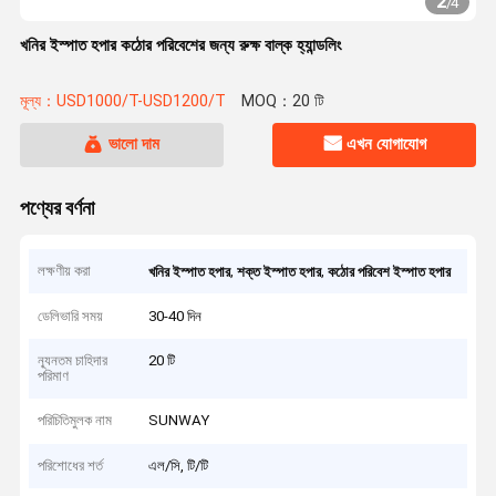
2
/
4
খনির ইস্পাত হপার কঠোর পরিবেশের জন্য রুক্ষ বাল্ক হ্যান্ডলিং
মূল্য：USD1000/T-USD1200/T
MOQ：20 টি
ভালো দাম
এখন যোগাযোগ
পণ্যের বর্ণনা
লক্ষণীয় করা
,
,
খনির ইস্পাত হপার
শক্ত ইস্পাত হপার
কঠোর পরিবেশ ইস্পাত হপার
ডেলিভারি সময়
30-40 দিন
ন্যূনতম চাহিদার
20 টি
পরিমাণ
পরিচিতিমুলক নাম
SUNWAY
পরিশোধের শর্ত
এল/সি, টি/টি