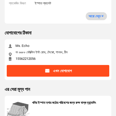
প্যাকেজিং বিবরণ
ইস্পাত প্যালেট
আরো দেখুন
যোগাযোগের ঠিকানা
Ms. Echo
নং ৬৬৮৮ বেইক্সিন ইস্ট রোড, টেংঝো, শানডং, চীন
15562212056
এখন যোগাযোগ
এর সেরা মূল্য পান
খনির ইস্পাত হপার কঠোর পরিবেশের জন্য রুক্ষ বাল্ক হ্যান্ডলিং